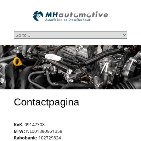
Contactpagina
KvK
: 09147308
BTW:
NL001880961B58
Rabobank:
102729824